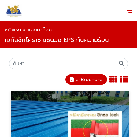
หน้าแรก
»
แคตตาล็อก
เมทัลชีทโคราช แซนวิช EPS กันความร้อน
e-Brochure