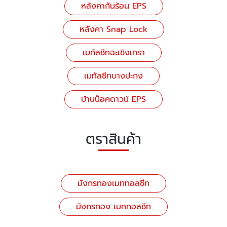
หลังคากันร้อน EPS
หลังคา Snap Lock
เมทัลชีทฉะเชิงเทรา
เมทัลชีทบางปะกง
บ้านน็อคดาวน์ EPS
ตราสินค้า
มังกรทองเมททอลชีท
มังกรทอง เมททอลชีท