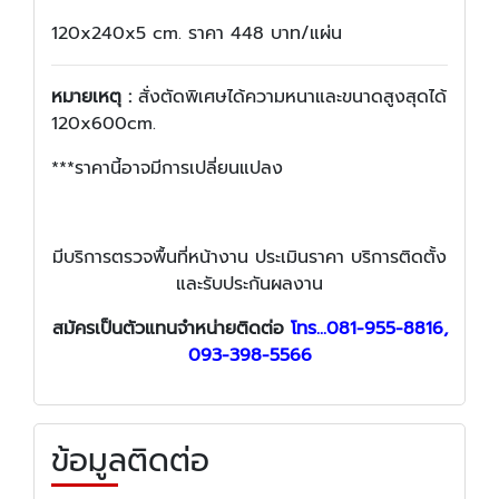
120x240x5 cm. ราคา 448 บาท/แผ่น
หมายเหตุ :
สั่งตัดพิเศษได้ความหนาและขนาดสูงสุดได้
120x600cm.
***ราคานี้อาจมีการเปลี่ยนแปลง
มีบริการตรวจพื้นที่หน้างาน ประเมินราคา บริการติดตั้ง
และรับประกันผลงาน
สมัครเป็นตัวแทนจำหน่ายติดต่อ
โทร...081-955-8816,
093-398-5566
ข้อมูลติดต่อ