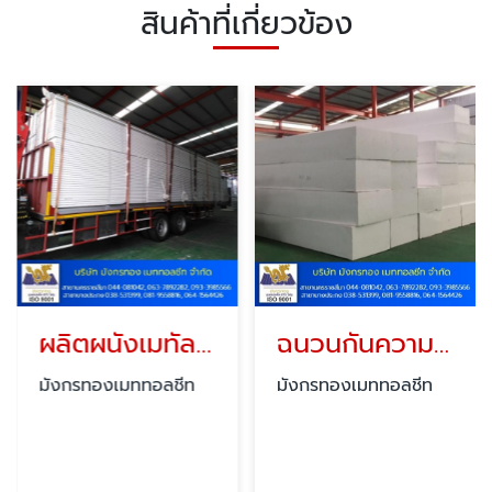
สินค้าที่เกี่ยวข้อง
ผลิตผนังเมทัลชีท EPS
ฉนวนกันความร้อนโฟม EPS
มังกรทองเมททอลชีท
มังกรทองเมททอลชีท