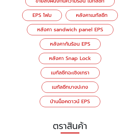
ขายส่งผนังกันความร้อน เมทัลชีท
EPS โฟม
หลังคาเมทัลชีท
หลังคา sandwich panel EPS
หลังคากันร้อน EPS
หลังคา Snap Lock
เมทัลชีทฉะเชิงเทรา
เมทัลชีทบางปะกง
บ้านน็อคดาวน์ EPS
ตราสินค้า